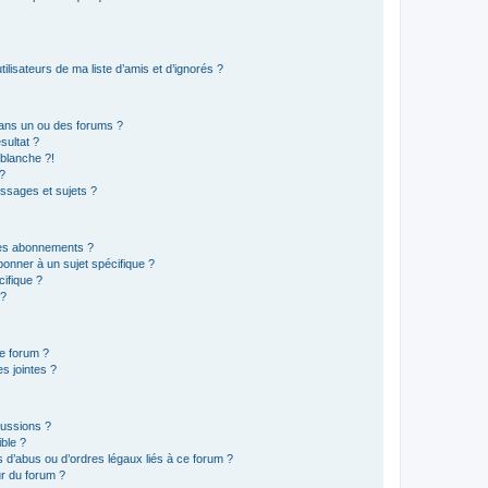
lisateurs de ma liste d’amis et d’ignorés ?
ans un ou des forums ?
sultat ?
blanche ?!
?
ssages et sujets ?
t les abonnements ?
onner à un sujet spécifique ?
ifique ?
 ?
ce forum ?
s jointes ?
cussions ?
ible ?
 d’abus ou d’ordres légaux liés à ce forum ?
r du forum ?