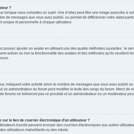
ateur ?
ur lorsque vous consultez un sujet. Une d’elles peut être une image associée à vo
mbre de messages que vous avez publié, ou permet de différencier votre statut parti
 unique et personnelle à chaque utilisateur.
ous pouvez ajouter un avatar en utilisant une des quatre méthodes suivantes : le serv
ent activer ou non la fonctionnalité des avatars et des méthodes qu’ils veuillent ren
forum.
ur, indiquent votre activité selon le nombre de messages que vous avez publié ou id
eul un administrateur du forum peut modifier le texte des rangs du forum. Merci de 
de forums ne toléreront pas ce procédé et un administrateur ou un modérateur pou
ur le lien de courrier électronique d’un utilisateur ?
s utilisateurs inscrits peuvent envoyer des courriers électroniques aux autres utili
es utilisateurs malveillants ou des robots.