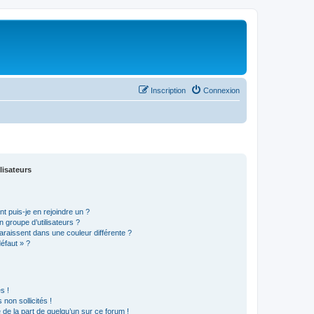
Inscription
Connexion
lisateurs
t puis-je en rejoindre un ?
 groupe d’utilisateurs ?
araissent dans une couleur différente ?
défaut » ?
s !
non sollicités !
e de la part de quelqu’un sur ce forum !