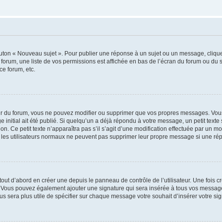
outon « Nouveau sujet ». Pour publier une réponse à un sujet ou un message, cliqu
 forum, une liste de vos permissions est affichée en bas de l’écran du forum ou du
ce forum, etc.
r du forum, vous ne pouvez modifier ou supprimer que vos propres messages. Vou
 initial ait été publié. Si quelqu’un a déjà répondu à votre message, un petit text
ion. Ce petit texte n’apparaîtra pas s’il s’agit d’une modification effectuée par un 
ue les utilisateurs normaux ne peuvent pas supprimer leur propre message si une ré
ut d’abord en créer une depuis le panneau de contrôle de l’utilisateur. Une fois c
ure. Vous pouvez également ajouter une signature qui sera insérée à tous vos mess
 vous sera plus utile de spécifier sur chaque message votre souhait d’insérer votre si