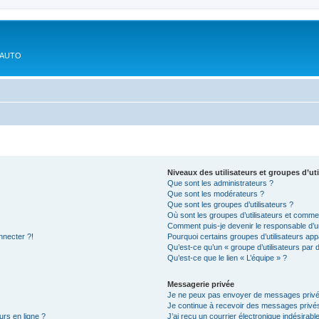
'AUTO
Niveaux des utilisateurs et groupes d’uti
Que sont les administrateurs ?
Que sont les modérateurs ?
Que sont les groupes d’utilisateurs ?
Où sont les groupes d’utilisateurs et commen
Comment puis-je devenir le responsable d’un
nnecter ?!
Pourquoi certains groupes d’utilisateurs app
Qu’est-ce qu’un « groupe d’utilisateurs par 
Qu’est-ce que le lien « L’équipe » ?
Messagerie privée
Je ne peux pas envoyer de messages privé
Je continue à recevoir des messages privés 
urs en ligne ?
J’ai reçu un courrier électronique indésirabl