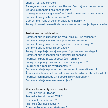
L’heure n’est pas correcte !
J’ai réglé le fuseau horaire mais l’heure n’est toujours pas correcte !
Ma langue n’apparaît pas dans la liste !
Que signifient les images situées à côté de mon nom d’utilisateur ?
Comment puis-je afficher un avatar ?
Quel est mon rang et comment puis-je le modifier ?
Pourquoi m’est-il demandé de me connecter lorsque je clique sur le lien 
Problèmes de publication
Comment puis-je publier un nouveau sujet ou une réponse ?
Comment puis-je modifier ou supprimer un message ?
Comment puis-je insérer une signature à mon message ?
Comment puis-je créer un sondage ?
Pourquoi ne puis-je pas ajouter plus d’options à un sondage ?
Comment puis-je modifier ou supprimer un sondage ?
Pourquoi ne puis-je pas accéder à un forum ?
Pourquoi ne puis-je pas transférer de pièces jointes ?
Pourquoi ai-je reçu un avertissement ?
Comment puis-je rapporter des messages à un modérateur ?
À quoi sert le bouton « Enregistrer comme brouillon » affiché lors de la 
Pourquoi mon message a-t-il besoin d’être approuvé ?
Comment puis-je remonter mes sujets ?
Mise en forme et types de sujets
Qu’est-ce que le BBCode ?
Puis-je insérer du code HTML ?
Que sont les émoticônes ?
Puis-je insérer des images ?
Que sont les annonces générales ?