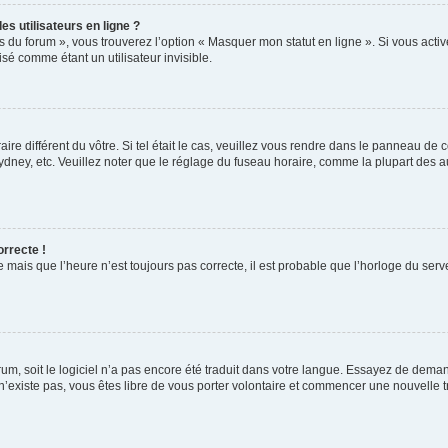
s utilisateurs en ligne ?
s du forum », vous trouverez l’option « Masquer mon statut en ligne ». Si vous activ
é comme étant un utilisateur invisible.
aire différent du vôtre. Si tel était le cas, veuillez vous rendre dans le panneau de co
ey, etc. Veuillez noter que le réglage du fuseau horaire, comme la plupart des autr
orrecte !
 mais que l’heure n’est toujours pas correcte, il est probable que l’horloge du serve
orum, soit le logiciel n’a pas encore été traduit dans votre langue. Essayez de deman
 n’existe pas, vous êtes libre de vous porter volontaire et commencer une nouvelle t