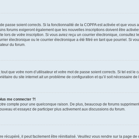
t de passe soient corrects. Si la fonctionnalité de la COPPA est activée et que vous 
ains forums exigeront également que les nouvelles inscriptions doivent être activée
te lors de votre inscription. Si vous aviez reçu un courrier électronique, consultez l
r électronique ou le courrier électronique a été filtré en tant que pourriel. Si vo
rateur du forum.
out que votre nom d’utilisateur et votre mot de passe soient corrects. Si tel est le
iétaire du site internet ait un problème de configuration et qu’il soit nécessaire de l
 plus me connecter ?!
votre compte pour une quelconque raison. De plus, beaucoup de forums suppriment pér
 nouveau et essayez de participer plus activement aux discussions du forum.
 récupéré, il peut facilement être réinitialisé. Veuillez vous rendre sur la page de