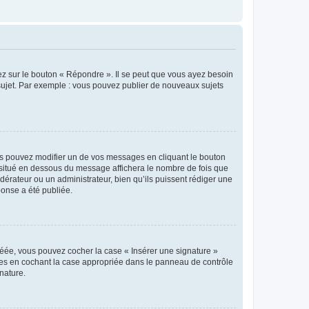
ez sur le bouton « Répondre ». Il se peut que vous ayez besoin
 sujet. Par exemple : vous pouvez publier de nouveaux sujets
s pouvez modifier un de vos messages en cliquant le bouton
e situé en dessous du message affichera le nombre de fois que
modérateur ou un administrateur, bien qu’ils puissent rédiger une
ponse a été publiée.
réée, vous pouvez cocher la case « Insérer une signature »
ages en cochant la case appropriée dans le panneau de contrôle
gnature.