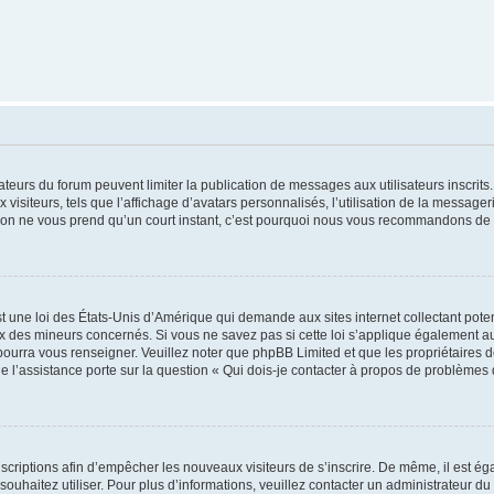
trateurs du forum peuvent limiter la publication de messages aux utilisateurs inscri
visiteurs, tels que l’affichage d’avatars personnalisés, l’utilisation de la messager
ription ne vous prend qu’un court instant, c’est pourquoi nous vous recommandons de l
t une loi des États-Unis d’Amérique qui demande aux sites internet collectant pot
 des mineurs concernés. Si vous ne savez pas si cette loi s’applique également au
 pourra vous renseigner. Veuillez noter que phpBB Limited et que les propriétaires
ue l’assistance porte sur la question « Qui dois-je contacter à propos de problèmes 
inscriptions afin d’empêcher les nouveaux visiteurs de s’inscrire. De même, il est é
s souhaitez utiliser. Pour plus d’informations, veuillez contacter un administrateur du