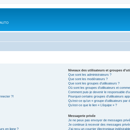
'AUTO
Niveaux des utilisateurs et groupes d’uti
Que sont les administrateurs ?
Que sont les modérateurs ?
Que sont les groupes d’utilisateurs ?
Où sont les groupes d’utilisateurs et commen
Comment puis-je devenir le responsable d’un
nnecter ?!
Pourquoi certains groupes d’utilisateurs app
Qu’est-ce qu’un « groupe d’utilisateurs par 
Qu’est-ce que le lien « L’équipe » ?
Messagerie privée
Je ne peux pas envoyer de messages privé
Je continue à recevoir des messages privés 
urs en ligne ?
J’ai reçu un courrier électronique indésirabl