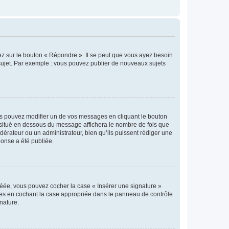
ez sur le bouton « Répondre ». Il se peut que vous ayez besoin
 sujet. Par exemple : vous pouvez publier de nouveaux sujets
s pouvez modifier un de vos messages en cliquant le bouton
e situé en dessous du message affichera le nombre de fois que
modérateur ou un administrateur, bien qu’ils puissent rédiger une
ponse a été publiée.
réée, vous pouvez cocher la case « Insérer une signature »
ages en cochant la case appropriée dans le panneau de contrôle
gnature.