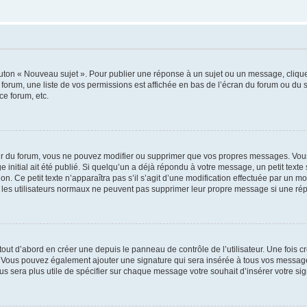
outon « Nouveau sujet ». Pour publier une réponse à un sujet ou un message, cliqu
 forum, une liste de vos permissions est affichée en bas de l’écran du forum ou du
ce forum, etc.
r du forum, vous ne pouvez modifier ou supprimer que vos propres messages. Vou
 initial ait été publié. Si quelqu’un a déjà répondu à votre message, un petit text
ion. Ce petit texte n’apparaîtra pas s’il s’agit d’une modification effectuée par un 
ue les utilisateurs normaux ne peuvent pas supprimer leur propre message si une ré
ut d’abord en créer une depuis le panneau de contrôle de l’utilisateur. Une fois c
ure. Vous pouvez également ajouter une signature qui sera insérée à tous vos mess
 vous sera plus utile de spécifier sur chaque message votre souhait d’insérer votre si