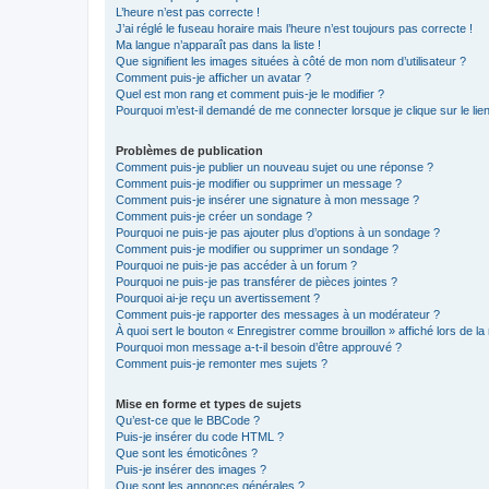
L’heure n’est pas correcte !
J’ai réglé le fuseau horaire mais l’heure n’est toujours pas correcte !
Ma langue n’apparaît pas dans la liste !
Que signifient les images situées à côté de mon nom d’utilisateur ?
Comment puis-je afficher un avatar ?
Quel est mon rang et comment puis-je le modifier ?
Pourquoi m’est-il demandé de me connecter lorsque je clique sur le lien 
Problèmes de publication
Comment puis-je publier un nouveau sujet ou une réponse ?
Comment puis-je modifier ou supprimer un message ?
Comment puis-je insérer une signature à mon message ?
Comment puis-je créer un sondage ?
Pourquoi ne puis-je pas ajouter plus d’options à un sondage ?
Comment puis-je modifier ou supprimer un sondage ?
Pourquoi ne puis-je pas accéder à un forum ?
Pourquoi ne puis-je pas transférer de pièces jointes ?
Pourquoi ai-je reçu un avertissement ?
Comment puis-je rapporter des messages à un modérateur ?
À quoi sert le bouton « Enregistrer comme brouillon » affiché lors de la 
Pourquoi mon message a-t-il besoin d’être approuvé ?
Comment puis-je remonter mes sujets ?
Mise en forme et types de sujets
Qu’est-ce que le BBCode ?
Puis-je insérer du code HTML ?
Que sont les émoticônes ?
Puis-je insérer des images ?
Que sont les annonces générales ?