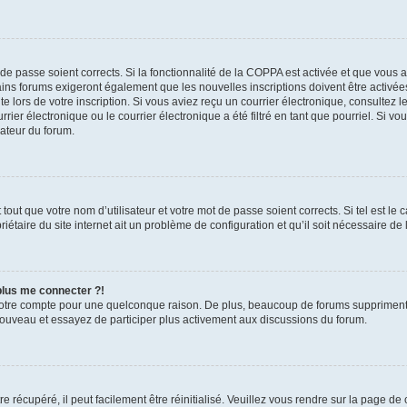
t de passe soient corrects. Si la fonctionnalité de la COPPA est activée et que vous 
ains forums exigeront également que les nouvelles inscriptions doivent être activée
te lors de votre inscription. Si vous aviez reçu un courrier électronique, consultez l
r électronique ou le courrier électronique a été filtré en tant que pourriel. Si vo
rateur du forum.
out que votre nom d’utilisateur et votre mot de passe soient corrects. Si tel est le
iétaire du site internet ait un problème de configuration et qu’il soit nécessaire de l
 plus me connecter ?!
votre compte pour une quelconque raison. De plus, beaucoup de forums suppriment pér
 nouveau et essayez de participer plus activement aux discussions du forum.
 récupéré, il peut facilement être réinitialisé. Veuillez vous rendre sur la page de