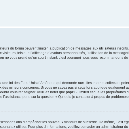
trateurs du forum peuvent limiter la publication de messages aux utilisateurs inscri
visiteurs, tels que l’affichage d’avatars personnalisés, l’utilisation de la messager
ription ne vous prend qu’un court instant, c’est pourquoi nous vous recommandons de l
t une loi des États-Unis d’Amérique qui demande aux sites internet collectant pot
 des mineurs concernés. Si vous ne savez pas si cette loi s’applique également au
 pourra vous renseigner. Veuillez noter que phpBB Limited et que les propriétaires
ue l’assistance porte sur la question « Qui dois-je contacter à propos de problèmes 
inscriptions afin d’empêcher les nouveaux visiteurs de s’inscrire. De même, il est é
s souhaitez utiliser. Pour plus d’informations, veuillez contacter un administrateur du