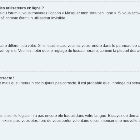
s utilisateurs en ligne ?
s du forum », vous trouverez l’option « Masquer mon statut en ligne ». Si vous activ
é comme étant un utilisateur invisible.
aire différent du vôtre. Si tel était le cas, veuillez vous rendre dans le panneau de co
ey, etc. Veuillez noter que le réglage du fuseau horaire, comme la plupart des autr
orrecte !
 mais que l’heure n’est toujours pas correcte, il est probable que l’horloge du serve
orum, soit le logiciel n’a pas encore été traduit dans votre langue. Essayez de deman
 n’existe pas, vous êtes libre de vous porter volontaire et commencer une nouvelle t