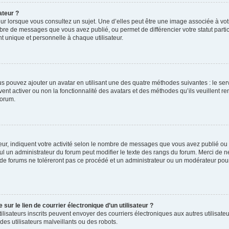
ateur ?
ur lorsque vous consultez un sujet. Une d’elles peut être une image associée à vo
mbre de messages que vous avez publié, ou permet de différencier votre statut parti
 unique et personnelle à chaque utilisateur.
ous pouvez ajouter un avatar en utilisant une des quatre méthodes suivantes : le serv
ent activer ou non la fonctionnalité des avatars et des méthodes qu’ils veuillent ren
forum.
ur, indiquent votre activité selon le nombre de messages que vous avez publié ou id
eul un administrateur du forum peut modifier le texte des rangs du forum. Merci de 
de forums ne toléreront pas ce procédé et un administrateur ou un modérateur pou
ur le lien de courrier électronique d’un utilisateur ?
s utilisateurs inscrits peuvent envoyer des courriers électroniques aux autres utili
es utilisateurs malveillants ou des robots.