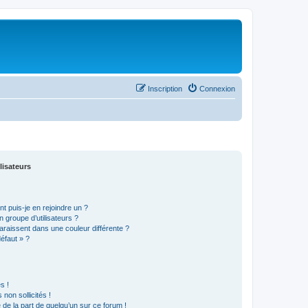
Inscription
Connexion
lisateurs
t puis-je en rejoindre un ?
 groupe d’utilisateurs ?
araissent dans une couleur différente ?
défaut » ?
s !
non sollicités !
e de la part de quelqu’un sur ce forum !