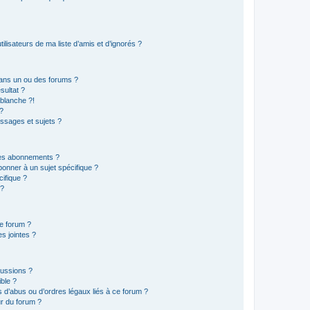
lisateurs de ma liste d’amis et d’ignorés ?
ans un ou des forums ?
sultat ?
blanche ?!
?
ssages et sujets ?
t les abonnements ?
onner à un sujet spécifique ?
ifique ?
 ?
ce forum ?
s jointes ?
cussions ?
ible ?
 d’abus ou d’ordres légaux liés à ce forum ?
r du forum ?