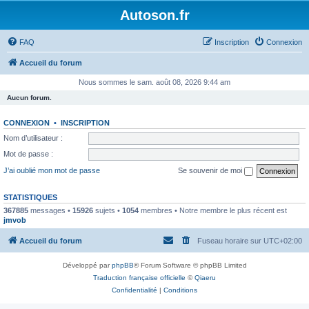
Autoson.fr
FAQ
Inscription
Connexion
Accueil du forum
Nous sommes le sam. août 08, 2026 9:44 am
Aucun forum.
CONNEXION
•
INSCRIPTION
Nom d’utilisateur :
Mot de passe :
J’ai oublié mon mot de passe
Se souvenir de moi
STATISTIQUES
367885
messages •
15926
sujets •
1054
membres • Notre membre le plus récent est
jmvob
Accueil du forum
Fuseau horaire sur
UTC+02:00
Développé par
phpBB
® Forum Software © phpBB Limited
Traduction française officielle
©
Qiaeru
Confidentialité
|
Conditions