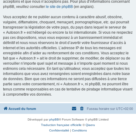
acceptons et que nous n’acceptons pas. Pour plus d’informations concernant
phpBB, veuillez consulter
le site de phpBB
(en anglais).
Vous acceptez de ne publier aucun contenu à caractère abusif, obscène,
vulgaire, diffamatoire, choquant, menaçant, pornographique, etc. qui pourrait
transgresser la législation de votre pays, du pays dans lequel le serveur de
« Autoson.fr » est hébergé ou encore la loi internationale. Si vous ne respectez
pas ces dispositions, vous vous exposez à un bannissement immédiat et
définitif et nous nous réservons le droit d’avertir votre fournisseur d’accès à
internet et les autorités officielles. L’adresse IP de tous les messages est
enregistrée afin d’aider au renforcement de ces conditions. Vous acceptez le
fait que « Autoson.fr » ait le droit de supprimer, de modifier, de déplacer ou de
verrouiller n’importe quel sujet et message à n’importe quel moment si nous
estimons cela nécessaire. En tant qu’utilisateur, vous acceptez que toutes les
informations que vous avez renseignées soient enregistrées dans notre base
de données. Bien que ces informations ne seront pas diffusées à une tierce
partie sans votre consentement, ni « Autoson.fr », ni phpBB, ne pourront être
tenus comme responsables en cas de tentative de piratage informatique visant
à compromettre vos données.
Accueil du forum
Fuseau horaire sur
UTC+02:00
Développé par
phpBB
® Forum Software © phpBB Limited
Traduction française officielle
©
Qiaeru
Confidentialité
|
Conditions