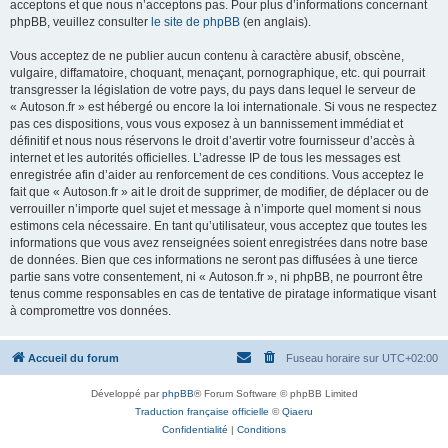
acceptons et que nous n’acceptons pas. Pour plus d’informations concernant
phpBB, veuillez consulter
le site de phpBB
(en anglais).
Vous acceptez de ne publier aucun contenu à caractère abusif, obscène,
vulgaire, diffamatoire, choquant, menaçant, pornographique, etc. qui pourrait
transgresser la législation de votre pays, du pays dans lequel le serveur de
« Autoson.fr » est hébergé ou encore la loi internationale. Si vous ne respectez
pas ces dispositions, vous vous exposez à un bannissement immédiat et
définitif et nous nous réservons le droit d’avertir votre fournisseur d’accès à
internet et les autorités officielles. L’adresse IP de tous les messages est
enregistrée afin d’aider au renforcement de ces conditions. Vous acceptez le
fait que « Autoson.fr » ait le droit de supprimer, de modifier, de déplacer ou de
verrouiller n’importe quel sujet et message à n’importe quel moment si nous
estimons cela nécessaire. En tant qu’utilisateur, vous acceptez que toutes les
informations que vous avez renseignées soient enregistrées dans notre base
de données. Bien que ces informations ne seront pas diffusées à une tierce
partie sans votre consentement, ni « Autoson.fr », ni phpBB, ne pourront être
tenus comme responsables en cas de tentative de piratage informatique visant
à compromettre vos données.
Accueil du forum
Fuseau horaire sur
UTC+02:00
Développé par
phpBB
® Forum Software © phpBB Limited
Traduction française officielle
©
Qiaeru
Confidentialité
|
Conditions