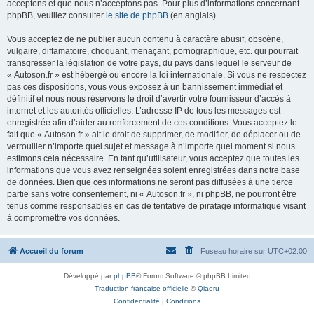
acceptons et que nous n’acceptons pas. Pour plus d’informations concernant
phpBB, veuillez consulter
le site de phpBB
(en anglais).
Vous acceptez de ne publier aucun contenu à caractère abusif, obscène,
vulgaire, diffamatoire, choquant, menaçant, pornographique, etc. qui pourrait
transgresser la législation de votre pays, du pays dans lequel le serveur de
« Autoson.fr » est hébergé ou encore la loi internationale. Si vous ne respectez
pas ces dispositions, vous vous exposez à un bannissement immédiat et
définitif et nous nous réservons le droit d’avertir votre fournisseur d’accès à
internet et les autorités officielles. L’adresse IP de tous les messages est
enregistrée afin d’aider au renforcement de ces conditions. Vous acceptez le
fait que « Autoson.fr » ait le droit de supprimer, de modifier, de déplacer ou de
verrouiller n’importe quel sujet et message à n’importe quel moment si nous
estimons cela nécessaire. En tant qu’utilisateur, vous acceptez que toutes les
informations que vous avez renseignées soient enregistrées dans notre base
de données. Bien que ces informations ne seront pas diffusées à une tierce
partie sans votre consentement, ni « Autoson.fr », ni phpBB, ne pourront être
tenus comme responsables en cas de tentative de piratage informatique visant
à compromettre vos données.
Accueil du forum
Fuseau horaire sur
UTC+02:00
Développé par
phpBB
® Forum Software © phpBB Limited
Traduction française officielle
©
Qiaeru
Confidentialité
|
Conditions