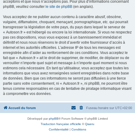
acceptons et que nous n’acceptons pas. Pour plus d’informations concernant
phpBB, veuillez consulter
le site de phpBB
(en anglais).
Vous acceptez de ne publier aucun contenu à caractère abusif, obscène,
vulgaire, diffamatoire, choquant, menaçant, pornographique, etc. qui pourrait
transgresser la législation de votre pays, du pays dans lequel le serveur de
« Autoson.fr » est hébergé ou encore la loi internationale. Si vous ne respectez
pas ces dispositions, vous vous exposez à un bannissement immédiat et
définitif et nous nous réservons le droit d’avertir votre fournisseur d’accès à
internet et les autorités officielles. L’adresse IP de tous les messages est
enregistrée afin d’aider au renforcement de ces conditions. Vous acceptez le
fait que « Autoson.fr » ait le droit de supprimer, de modifier, de déplacer ou de
verrouiller n’importe quel sujet et message à n’importe quel moment si nous
estimons cela nécessaire. En tant qu’utilisateur, vous acceptez que toutes les
informations que vous avez renseignées soient enregistrées dans notre base
de données. Bien que ces informations ne seront pas diffusées à une tierce
partie sans votre consentement, ni « Autoson.fr », ni phpBB, ne pourront être
tenus comme responsables en cas de tentative de piratage informatique visant
à compromettre vos données.
Accueil du forum
Fuseau horaire sur
UTC+02:00
Développé par
phpBB
® Forum Software © phpBB Limited
Traduction française officielle
©
Qiaeru
Confidentialité
|
Conditions