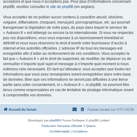
acceptons et que nous n’acceptons pas. Pour plus d’informations concernant
phpBB, veuillez consulter
le site de phpBB
(en anglais).
Vous acceptez de ne publier aucun contenu à caractère abusif, obscène,
vulgaire, diffamatoire, choquant, menaçant, pornographique, etc. qui pourrait
transgresser la législation de votre pays, du pays dans lequel le serveur de
« Autoson.fr » est hébergé ou encore la loi internationale. Si vous ne respectez
pas ces dispositions, vous vous exposez à un bannissement immédiat et
définitif et nous nous réservons le droit d’avertir votre fournisseur d’accès à
internet et les autorités officielles. L’adresse IP de tous les messages est
enregistrée afin d’aider au renforcement de ces conditions. Vous acceptez le
fait que « Autoson.fr » ait le droit de supprimer, de modifier, de déplacer ou de
verrouiller n’importe quel sujet et message à n’importe quel moment si nous
estimons cela nécessaire. En tant qu’utilisateur, vous acceptez que toutes les
informations que vous avez renseignées soient enregistrées dans notre base
de données. Bien que ces informations ne seront pas diffusées à une tierce
partie sans votre consentement, ni « Autoson.fr », ni phpBB, ne pourront être
tenus comme responsables en cas de tentative de piratage informatique visant
à compromettre vos données.
Accueil du forum
Fuseau horaire sur
UTC+02:00
Développé par
phpBB
® Forum Software © phpBB Limited
Traduction française officielle
©
Qiaeru
Confidentialité
|
Conditions