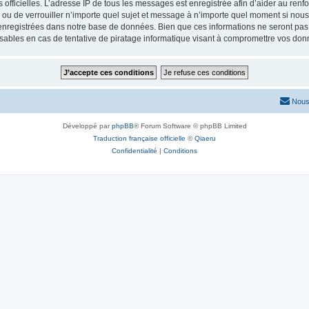
ités officielles. L’adresse IP de tous les messages est enregistrée afin d’aider au re
er ou de verrouiller n’importe quel sujet et message à n’importe quel moment si nous
nregistrées dans notre base de données. Bien que ces informations ne seront pas d
sables en cas de tentative de piratage informatique visant à compromettre vos don
Nous
Développé par
phpBB
® Forum Software © phpBB Limited
Traduction française officielle
©
Qiaeru
Confidentialité
|
Conditions