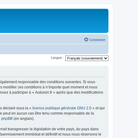
Connexion
Langue :
e légalement responsable des conditions suivantes. Si vous
ns modifier ces conditions à n’importe quel moment et nous
nuez à participer à « Autoson.fr » après que des modifications
ns déclaré sous la «
licence publique générale GNU 2.0
» et qui
ed ne peut en aucun cas être tenu comme responsable de la
de phpBB
(en anglais).
ait transgresser la législation de votre pays, du pays dans
 bannissement immédiat et définitif et nous nous réservons le