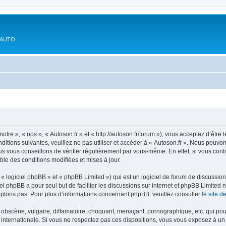
'AUTO
otre », « nos », « Autoson.fr » et « http://autoson.fr/forum »), vous acceptez d’êtr
ditions suivantes, veuillez ne pas utiliser et accéder à « Autoson.fr ». Nous pouvo
s vous conseillons de vérifier régulièrement par vous-même. En effet, si vous conti
ble des conditions modifiées et mises à jour.
 logiciel phpBB » et « phpBB Limited ») qui est un logiciel de forum de discussio
iel phpBB a pour seul but de faciliter les discussions sur internet et phpBB Limit
ptons pas. Pour plus d’informations concernant phpBB, veuillez consulter
le site 
obscène, vulgaire, diffamatoire, choquant, menaçant, pornographique, etc. qui pourr
i internationale. Si vous ne respectez pas ces dispositions, vous vous exposez à un