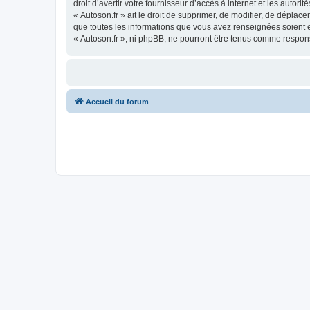
droit d’avertir votre fournisseur d’accès à internet et les autor
« Autoson.fr » ait le droit de supprimer, de modifier, de déplac
que toutes les informations que vous avez renseignées soient e
« Autoson.fr », ni phpBB, ne pourront être tenus comme respon
Accueil du forum