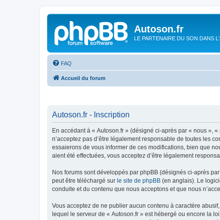
Autoson.fr
LE PARTENAIRE DU SON DANS L
FAQ
Accueil du forum
Autoson.fr - Inscription
En accédant à « Autoson.fr » (désigné ci-après par « nous », « n
n’acceptez pas d’être légalement responsable de toutes les con
essaierons de vous informer de ces modifications, bien que nou
aient été effectuées, vous acceptez d’être légalement responsa
Nos forums sont développés par phpBB (désignés ci-après par «
peut être téléchargé sur
le site de phpBB
(en anglais). Le logic
conduite et du contenu que nous acceptons et que nous n’acce
Vous acceptez de ne publier aucun contenu à caractère abusif, 
lequel le serveur de « Autoson.fr » est hébergé ou encore la lo