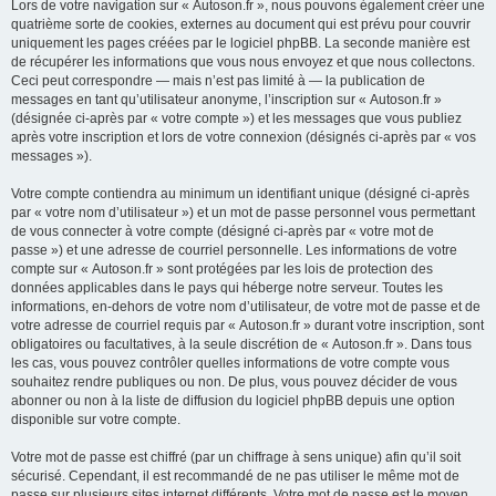
Lors de votre navigation sur « Autoson.fr », nous pouvons également créer une
quatrième sorte de cookies, externes au document qui est prévu pour couvrir
uniquement les pages créées par le logiciel phpBB. La seconde manière est
de récupérer les informations que vous nous envoyez et que nous collectons.
Ceci peut correspondre — mais n’est pas limité à — la publication de
messages en tant qu’utilisateur anonyme, l’inscription sur « Autoson.fr »
(désignée ci-après par « votre compte ») et les messages que vous publiez
après votre inscription et lors de votre connexion (désignés ci-après par « vos
messages »).
Votre compte contiendra au minimum un identifiant unique (désigné ci-après
par « votre nom d’utilisateur ») et un mot de passe personnel vous permettant
de vous connecter à votre compte (désigné ci-après par « votre mot de
passe ») et une adresse de courriel personnelle. Les informations de votre
compte sur « Autoson.fr » sont protégées par les lois de protection des
données applicables dans le pays qui héberge notre serveur. Toutes les
informations, en-dehors de votre nom d’utilisateur, de votre mot de passe et de
votre adresse de courriel requis par « Autoson.fr » durant votre inscription, sont
obligatoires ou facultatives, à la seule discrétion de « Autoson.fr ». Dans tous
les cas, vous pouvez contrôler quelles informations de votre compte vous
souhaitez rendre publiques ou non. De plus, vous pouvez décider de vous
abonner ou non à la liste de diffusion du logiciel phpBB depuis une option
disponible sur votre compte.
Votre mot de passe est chiffré (par un chiffrage à sens unique) afin qu’il soit
sécurisé. Cependant, il est recommandé de ne pas utiliser le même mot de
passe sur plusieurs sites internet différents. Votre mot de passe est le moyen