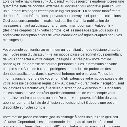
Lors de votre navigation sur « Autoson.fr », nous pouvons également créer une
quatrième sorte de cookies, externes au document qui est prévu pour couvrir
uniquement les pages créées par le logiciel phpBB. La seconde manière est
de récupérer les informations que vous nous envoyez et que nous collectons.
Ceci peut correspondre — mais n’est pas limité à — la publication de
messages en tant qu’utilisateur anonyme, l’inscription sur « Autoson.fr »
(désignée ci-après par « votre compte ») et les messages que vous publiez
après votre inscription et lors de votre connexion (désignés ci-après par « vos
messages »).
Votre compte contiendra au minimum un identifiant unique (désigné ci-après
par « votre nom d’utilisateur ») et un mot de passe personnel vous permettant
de vous connecter à votre compte (désigné ci-après par « votre mot de
passe ») et une adresse de courriel personnelle. Les informations de votre
compte sur « Autoson.fr » sont protégées par les lois de protection des
données applicables dans le pays qui héberge notre serveur. Toutes les
informations, en-dehors de votre nom d’utilisateur, de votre mot de passe et de
votre adresse de courriel requis par « Autoson.fr » durant votre inscription, sont
obligatoires ou facultatives, à la seule discrétion de « Autoson.fr ». Dans tous
les cas, vous pouvez contrôler quelles informations de votre compte vous
souhaitez rendre publiques ou non. De plus, vous pouvez décider de vous
abonner ou non à la liste de diffusion du logiciel phpBB depuis une option
disponible sur votre compte.
Votre mot de passe est chiffré (par un chiffrage à sens unique) afin qu’il soit
sécurisé. Cependant, il est recommandé de ne pas utiliser le même mot de
passe sur plusieurs sites internet différents. Votre mot de passe est le moyen