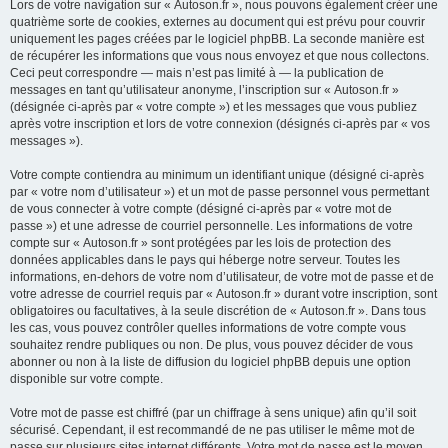
Lors de votre navigation sur « Autoson.fr », nous pouvons également créer une
quatrième sorte de cookies, externes au document qui est prévu pour couvrir
uniquement les pages créées par le logiciel phpBB. La seconde manière est
de récupérer les informations que vous nous envoyez et que nous collectons.
Ceci peut correspondre — mais n’est pas limité à — la publication de
messages en tant qu’utilisateur anonyme, l’inscription sur « Autoson.fr »
(désignée ci-après par « votre compte ») et les messages que vous publiez
après votre inscription et lors de votre connexion (désignés ci-après par « vos
messages »).
Votre compte contiendra au minimum un identifiant unique (désigné ci-après
par « votre nom d’utilisateur ») et un mot de passe personnel vous permettant
de vous connecter à votre compte (désigné ci-après par « votre mot de
passe ») et une adresse de courriel personnelle. Les informations de votre
compte sur « Autoson.fr » sont protégées par les lois de protection des
données applicables dans le pays qui héberge notre serveur. Toutes les
informations, en-dehors de votre nom d’utilisateur, de votre mot de passe et de
votre adresse de courriel requis par « Autoson.fr » durant votre inscription, sont
obligatoires ou facultatives, à la seule discrétion de « Autoson.fr ». Dans tous
les cas, vous pouvez contrôler quelles informations de votre compte vous
souhaitez rendre publiques ou non. De plus, vous pouvez décider de vous
abonner ou non à la liste de diffusion du logiciel phpBB depuis une option
disponible sur votre compte.
Votre mot de passe est chiffré (par un chiffrage à sens unique) afin qu’il soit
sécurisé. Cependant, il est recommandé de ne pas utiliser le même mot de
passe sur plusieurs sites internet différents. Votre mot de passe est le moyen