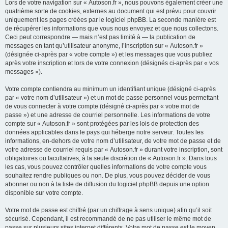
Lors de votre navigation sur « Autoson.fr », nous pouvons également créer une
quatrième sorte de cookies, externes au document qui est prévu pour couvrir
uniquement les pages créées par le logiciel phpBB. La seconde manière est
de récupérer les informations que vous nous envoyez et que nous collectons.
Ceci peut correspondre — mais n’est pas limité à — la publication de
messages en tant qu’utilisateur anonyme, l’inscription sur « Autoson.fr »
(désignée ci-après par « votre compte ») et les messages que vous publiez
après votre inscription et lors de votre connexion (désignés ci-après par « vos
messages »).
Votre compte contiendra au minimum un identifiant unique (désigné ci-après
par « votre nom d’utilisateur ») et un mot de passe personnel vous permettant
de vous connecter à votre compte (désigné ci-après par « votre mot de
passe ») et une adresse de courriel personnelle. Les informations de votre
compte sur « Autoson.fr » sont protégées par les lois de protection des
données applicables dans le pays qui héberge notre serveur. Toutes les
informations, en-dehors de votre nom d’utilisateur, de votre mot de passe et de
votre adresse de courriel requis par « Autoson.fr » durant votre inscription, sont
obligatoires ou facultatives, à la seule discrétion de « Autoson.fr ». Dans tous
les cas, vous pouvez contrôler quelles informations de votre compte vous
souhaitez rendre publiques ou non. De plus, vous pouvez décider de vous
abonner ou non à la liste de diffusion du logiciel phpBB depuis une option
disponible sur votre compte.
Votre mot de passe est chiffré (par un chiffrage à sens unique) afin qu’il soit
sécurisé. Cependant, il est recommandé de ne pas utiliser le même mot de
passe sur plusieurs sites internet différents. Votre mot de passe est le moyen