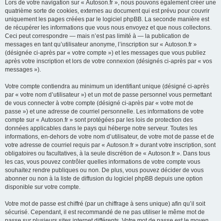
Lors de votre navigation sur « Autoson.fr », nous pouvons également créer une
quatrième sorte de cookies, externes au document qui est prévu pour couvrir
uniquement les pages créées par le logiciel phpBB. La seconde manière est
de récupérer les informations que vous nous envoyez et que nous collectons.
Ceci peut correspondre — mais n’est pas limité à — la publication de
messages en tant qu’utilisateur anonyme, l’inscription sur « Autoson.fr »
(désignée ci-après par « votre compte ») et les messages que vous publiez
après votre inscription et lors de votre connexion (désignés ci-après par « vos
messages »).
Votre compte contiendra au minimum un identifiant unique (désigné ci-après
par « votre nom d’utilisateur ») et un mot de passe personnel vous permettant
de vous connecter à votre compte (désigné ci-après par « votre mot de
passe ») et une adresse de courriel personnelle. Les informations de votre
compte sur « Autoson.fr » sont protégées par les lois de protection des
données applicables dans le pays qui héberge notre serveur. Toutes les
informations, en-dehors de votre nom d’utilisateur, de votre mot de passe et de
votre adresse de courriel requis par « Autoson.fr » durant votre inscription, sont
obligatoires ou facultatives, à la seule discrétion de « Autoson.fr ». Dans tous
les cas, vous pouvez contrôler quelles informations de votre compte vous
souhaitez rendre publiques ou non. De plus, vous pouvez décider de vous
abonner ou non à la liste de diffusion du logiciel phpBB depuis une option
disponible sur votre compte.
Votre mot de passe est chiffré (par un chiffrage à sens unique) afin qu’il soit
sécurisé. Cependant, il est recommandé de ne pas utiliser le même mot de
passe sur plusieurs sites internet différents. Votre mot de passe est le moyen