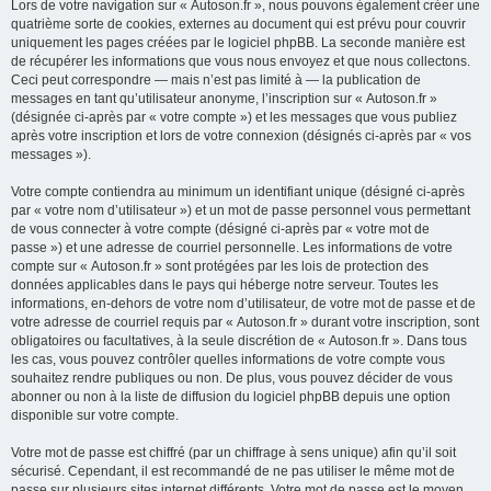
Lors de votre navigation sur « Autoson.fr », nous pouvons également créer une
quatrième sorte de cookies, externes au document qui est prévu pour couvrir
uniquement les pages créées par le logiciel phpBB. La seconde manière est
de récupérer les informations que vous nous envoyez et que nous collectons.
Ceci peut correspondre — mais n’est pas limité à — la publication de
messages en tant qu’utilisateur anonyme, l’inscription sur « Autoson.fr »
(désignée ci-après par « votre compte ») et les messages que vous publiez
après votre inscription et lors de votre connexion (désignés ci-après par « vos
messages »).
Votre compte contiendra au minimum un identifiant unique (désigné ci-après
par « votre nom d’utilisateur ») et un mot de passe personnel vous permettant
de vous connecter à votre compte (désigné ci-après par « votre mot de
passe ») et une adresse de courriel personnelle. Les informations de votre
compte sur « Autoson.fr » sont protégées par les lois de protection des
données applicables dans le pays qui héberge notre serveur. Toutes les
informations, en-dehors de votre nom d’utilisateur, de votre mot de passe et de
votre adresse de courriel requis par « Autoson.fr » durant votre inscription, sont
obligatoires ou facultatives, à la seule discrétion de « Autoson.fr ». Dans tous
les cas, vous pouvez contrôler quelles informations de votre compte vous
souhaitez rendre publiques ou non. De plus, vous pouvez décider de vous
abonner ou non à la liste de diffusion du logiciel phpBB depuis une option
disponible sur votre compte.
Votre mot de passe est chiffré (par un chiffrage à sens unique) afin qu’il soit
sécurisé. Cependant, il est recommandé de ne pas utiliser le même mot de
passe sur plusieurs sites internet différents. Votre mot de passe est le moyen