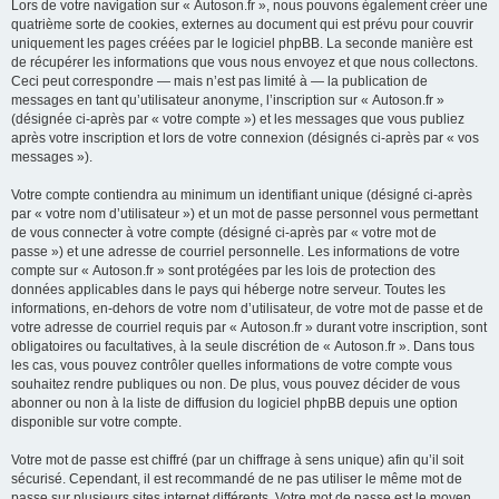
Lors de votre navigation sur « Autoson.fr », nous pouvons également créer une
quatrième sorte de cookies, externes au document qui est prévu pour couvrir
uniquement les pages créées par le logiciel phpBB. La seconde manière est
de récupérer les informations que vous nous envoyez et que nous collectons.
Ceci peut correspondre — mais n’est pas limité à — la publication de
messages en tant qu’utilisateur anonyme, l’inscription sur « Autoson.fr »
(désignée ci-après par « votre compte ») et les messages que vous publiez
après votre inscription et lors de votre connexion (désignés ci-après par « vos
messages »).
Votre compte contiendra au minimum un identifiant unique (désigné ci-après
par « votre nom d’utilisateur ») et un mot de passe personnel vous permettant
de vous connecter à votre compte (désigné ci-après par « votre mot de
passe ») et une adresse de courriel personnelle. Les informations de votre
compte sur « Autoson.fr » sont protégées par les lois de protection des
données applicables dans le pays qui héberge notre serveur. Toutes les
informations, en-dehors de votre nom d’utilisateur, de votre mot de passe et de
votre adresse de courriel requis par « Autoson.fr » durant votre inscription, sont
obligatoires ou facultatives, à la seule discrétion de « Autoson.fr ». Dans tous
les cas, vous pouvez contrôler quelles informations de votre compte vous
souhaitez rendre publiques ou non. De plus, vous pouvez décider de vous
abonner ou non à la liste de diffusion du logiciel phpBB depuis une option
disponible sur votre compte.
Votre mot de passe est chiffré (par un chiffrage à sens unique) afin qu’il soit
sécurisé. Cependant, il est recommandé de ne pas utiliser le même mot de
passe sur plusieurs sites internet différents. Votre mot de passe est le moyen