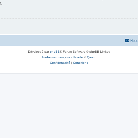
n.
Nous
Développé par
phpBB
® Forum Software © phpBB Limited
Traduction française officielle
©
Qiaeru
Confidentialité
|
Conditions