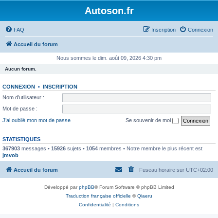
Autoson.fr
FAQ
Inscription
Connexion
Accueil du forum
Nous sommes le dim. août 09, 2026 4:30 pm
Aucun forum.
CONNEXION
•
INSCRIPTION
Nom d’utilisateur :
Mot de passe :
J’ai oublié mon mot de passe
Se souvenir de moi
STATISTIQUES
367903
messages •
15926
sujets •
1054
membres • Notre membre le plus récent est
jmvob
Accueil du forum
Fuseau horaire sur
UTC+02:00
Développé par
phpBB
® Forum Software © phpBB Limited
Traduction française officielle
©
Qiaeru
Confidentialité
|
Conditions