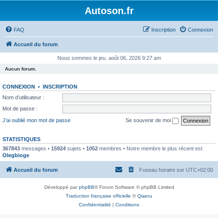
Autoson.fr
FAQ
Inscription
Connexion
Accueil du forum
Nous sommes le jeu. août 06, 2026 9:27 am
Aucun forum.
CONNEXION
•
INSCRIPTION
Nom d’utilisateur :
Mot de passe :
J’ai oublié mon mot de passe
Se souvenir de moi
STATISTIQUES
367843
messages •
15924
sujets •
1052
membres • Notre membre le plus récent est
Olegbioge
Accueil du forum
Fuseau horaire sur
UTC+02:00
Développé par
phpBB
® Forum Software © phpBB Limited
Traduction française officielle
©
Qiaeru
Confidentialité
|
Conditions