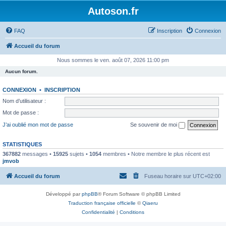
Autoson.fr
FAQ
Inscription
Connexion
Accueil du forum
Nous sommes le ven. août 07, 2026 11:00 pm
Aucun forum.
CONNEXION
•
INSCRIPTION
Nom d’utilisateur :
Mot de passe :
J’ai oublié mon mot de passe
Se souvenir de moi
STATISTIQUES
367882
messages •
15925
sujets •
1054
membres • Notre membre le plus récent est
jmvob
Accueil du forum
Fuseau horaire sur
UTC+02:00
Développé par
phpBB
® Forum Software © phpBB Limited
Traduction française officielle
©
Qiaeru
Confidentialité
|
Conditions