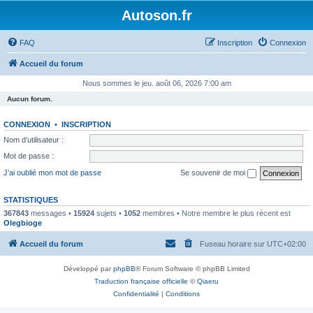
Autoson.fr
FAQ
Inscription
Connexion
Accueil du forum
Nous sommes le jeu. août 06, 2026 7:00 am
Aucun forum.
CONNEXION
•
INSCRIPTION
Nom d’utilisateur :
Mot de passe :
J’ai oublié mon mot de passe
Se souvenir de moi
STATISTIQUES
367843
messages •
15924
sujets •
1052
membres • Notre membre le plus récent est
Olegbioge
Accueil du forum
Fuseau horaire sur
UTC+02:00
Développé par
phpBB
® Forum Software © phpBB Limited
Traduction française officielle
©
Qiaeru
Confidentialité
|
Conditions