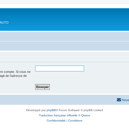
'AUTO
tre compte. Si vous ne
’agit de l’adresse de
Nous
Développé par
phpBB
® Forum Software © phpBB Limited
Traduction française officielle
©
Qiaeru
Confidentialité
|
Conditions