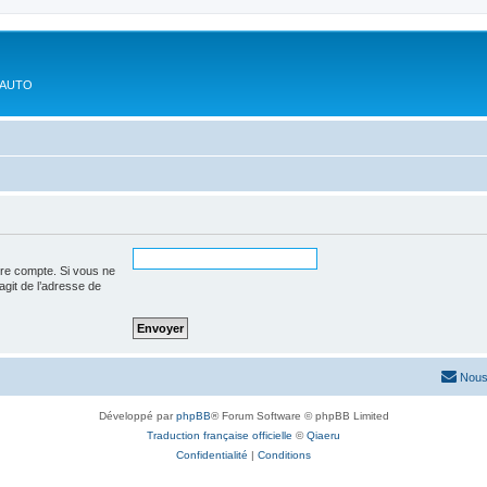
'AUTO
tre compte. Si vous ne
’agit de l’adresse de
Nous
Développé par
phpBB
® Forum Software © phpBB Limited
Traduction française officielle
©
Qiaeru
Confidentialité
|
Conditions