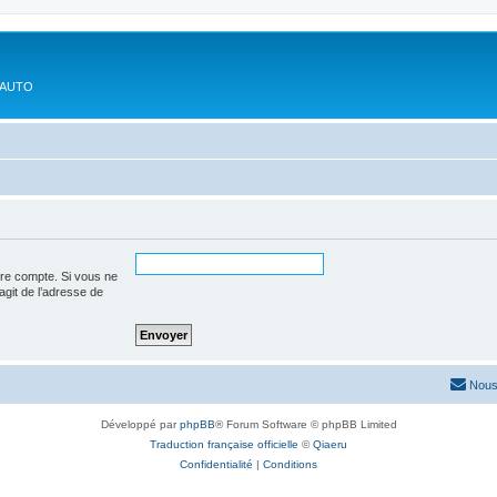
'AUTO
tre compte. Si vous ne
’agit de l’adresse de
Nous
Développé par
phpBB
® Forum Software © phpBB Limited
Traduction française officielle
©
Qiaeru
Confidentialité
|
Conditions