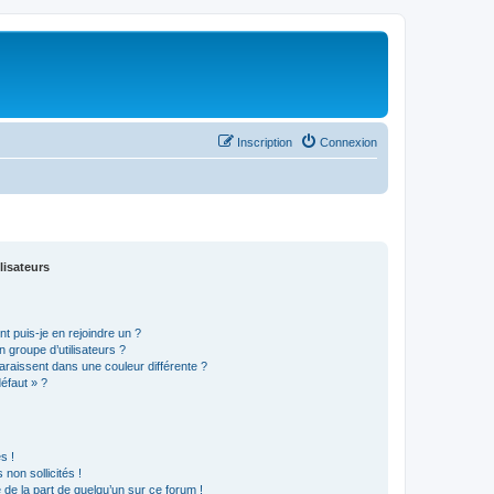
Inscription
Connexion
lisateurs
t puis-je en rejoindre un ?
 groupe d’utilisateurs ?
araissent dans une couleur différente ?
défaut » ?
s !
non sollicités !
e de la part de quelqu’un sur ce forum !