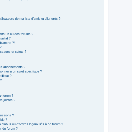
lisateurs de ma liste d’amis et d’ignorés ?
ans un ou des forums ?
sultat ?
blanche ?!
?
ssages et sujets ?
t les abonnements ?
onner à un sujet spécifique ?
ifique ?
 ?
ce forum ?
s jointes ?
cussions ?
ible ?
 d’abus ou d’ordres légaux liés à ce forum ?
r du forum ?