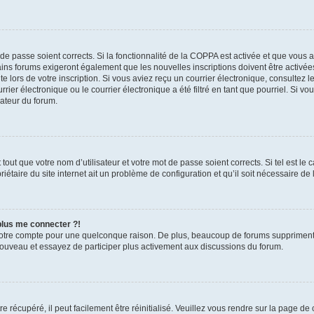
t de passe soient corrects. Si la fonctionnalité de la COPPA est activée et que vous 
ains forums exigeront également que les nouvelles inscriptions doivent être activée
te lors de votre inscription. Si vous aviez reçu un courrier électronique, consultez l
r électronique ou le courrier électronique a été filtré en tant que pourriel. Si vo
rateur du forum.
out que votre nom d’utilisateur et votre mot de passe soient corrects. Si tel est le
iétaire du site internet ait un problème de configuration et qu’il soit nécessaire de l
 plus me connecter ?!
votre compte pour une quelconque raison. De plus, beaucoup de forums suppriment pér
 nouveau et essayez de participer plus activement aux discussions du forum.
 récupéré, il peut facilement être réinitialisé. Veuillez vous rendre sur la page de