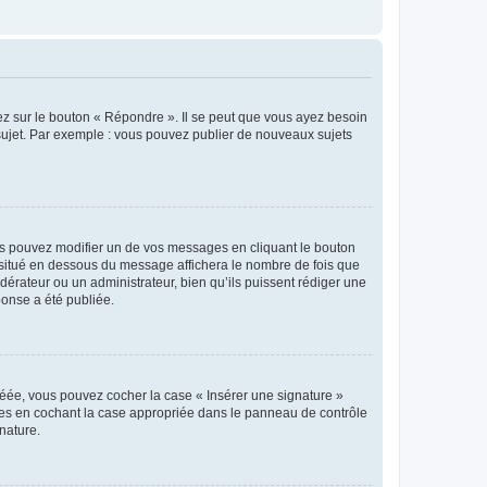
ez sur le bouton « Répondre ». Il se peut que vous ayez besoin
 sujet. Par exemple : vous pouvez publier de nouveaux sujets
s pouvez modifier un de vos messages en cliquant le bouton
e situé en dessous du message affichera le nombre de fois que
modérateur ou un administrateur, bien qu’ils puissent rédiger une
ponse a été publiée.
réée, vous pouvez cocher la case « Insérer une signature »
ages en cochant la case appropriée dans le panneau de contrôle
gnature.