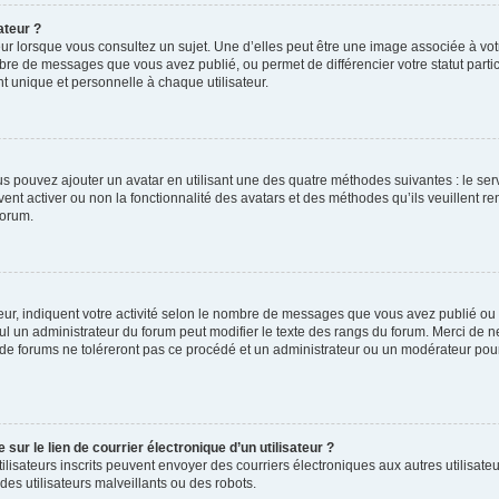
ateur ?
ur lorsque vous consultez un sujet. Une d’elles peut être une image associée à vo
mbre de messages que vous avez publié, ou permet de différencier votre statut parti
 unique et personnelle à chaque utilisateur.
ous pouvez ajouter un avatar en utilisant une des quatre méthodes suivantes : le serv
ent activer ou non la fonctionnalité des avatars et des méthodes qu’ils veuillent ren
forum.
ur, indiquent votre activité selon le nombre de messages que vous avez publié ou id
eul un administrateur du forum peut modifier le texte des rangs du forum. Merci de 
de forums ne toléreront pas ce procédé et un administrateur ou un modérateur pou
ur le lien de courrier électronique d’un utilisateur ?
s utilisateurs inscrits peuvent envoyer des courriers électroniques aux autres utili
es utilisateurs malveillants ou des robots.