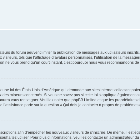
trateurs du forum peuvent limiter la publication de messages aux utilisateurs inscri
visiteurs, tels que l’affichage d’avatars personnalisés, l’utilisation de la messager
ription ne vous prend qu’un court instant, c’est pourquoi nous vous recommandons de l
t une loi des États-Unis d’Amérique qui demande aux sites internet collectant pot
 des mineurs concernés. Si vous ne savez pas si cette loi s’applique également au
 pourra vous renseigner. Veuillez noter que phpBB Limited et que les propriétaires
ue l’assistance porte sur la question « Qui dois-je contacter à propos de problèmes 
inscriptions afin d’empêcher les nouveaux visiteurs de s’inscrire. De même, il est é
s souhaitez utiliser. Pour plus d’informations, veuillez contacter un administrateur du