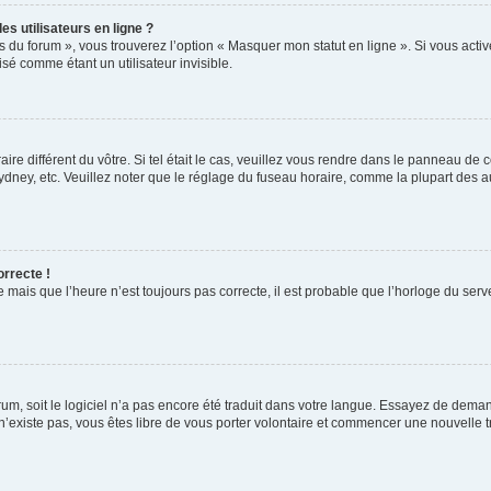
s utilisateurs en ligne ?
s du forum », vous trouverez l’option « Masquer mon statut en ligne ». Si vous activ
é comme étant un utilisateur invisible.
aire différent du vôtre. Si tel était le cas, veuillez vous rendre dans le panneau de co
ey, etc. Veuillez noter que le réglage du fuseau horaire, comme la plupart des autr
orrecte !
 mais que l’heure n’est toujours pas correcte, il est probable que l’horloge du serve
orum, soit le logiciel n’a pas encore été traduit dans votre langue. Essayez de deman
 n’existe pas, vous êtes libre de vous porter volontaire et commencer une nouvelle t