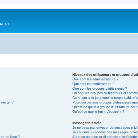
'AUTO
Niveaux des utilisateurs et groupes d’uti
Que sont les administrateurs ?
Que sont les modérateurs ?
Que sont les groupes d’utilisateurs ?
Où sont les groupes d’utilisateurs et commen
Comment puis-je devenir le responsable d’un
nnecter ?!
Pourquoi certains groupes d’utilisateurs app
Qu’est-ce qu’un « groupe d’utilisateurs par 
Qu’est-ce que le lien « L’équipe » ?
Messagerie privée
Je ne peux pas envoyer de messages privé
Je continue à recevoir des messages privés 
urs en ligne ?
J’ai reçu un courrier électronique indésirabl