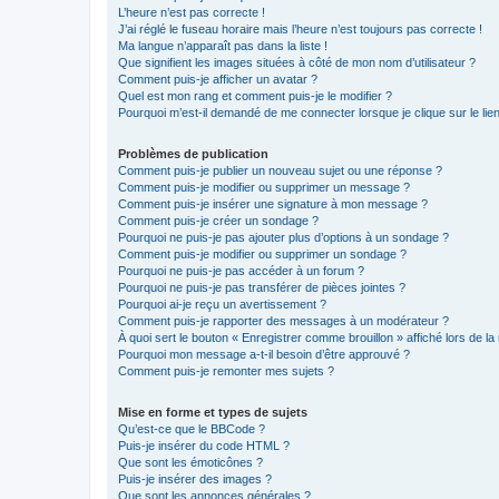
L’heure n’est pas correcte !
J’ai réglé le fuseau horaire mais l’heure n’est toujours pas correcte !
Ma langue n’apparaît pas dans la liste !
Que signifient les images situées à côté de mon nom d’utilisateur ?
Comment puis-je afficher un avatar ?
Quel est mon rang et comment puis-je le modifier ?
Pourquoi m’est-il demandé de me connecter lorsque je clique sur le lien 
Problèmes de publication
Comment puis-je publier un nouveau sujet ou une réponse ?
Comment puis-je modifier ou supprimer un message ?
Comment puis-je insérer une signature à mon message ?
Comment puis-je créer un sondage ?
Pourquoi ne puis-je pas ajouter plus d’options à un sondage ?
Comment puis-je modifier ou supprimer un sondage ?
Pourquoi ne puis-je pas accéder à un forum ?
Pourquoi ne puis-je pas transférer de pièces jointes ?
Pourquoi ai-je reçu un avertissement ?
Comment puis-je rapporter des messages à un modérateur ?
À quoi sert le bouton « Enregistrer comme brouillon » affiché lors de la 
Pourquoi mon message a-t-il besoin d’être approuvé ?
Comment puis-je remonter mes sujets ?
Mise en forme et types de sujets
Qu’est-ce que le BBCode ?
Puis-je insérer du code HTML ?
Que sont les émoticônes ?
Puis-je insérer des images ?
Que sont les annonces générales ?