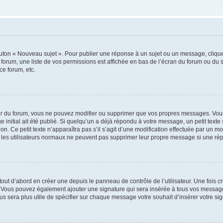
outon « Nouveau sujet ». Pour publier une réponse à un sujet ou un message, cliqu
 forum, une liste de vos permissions est affichée en bas de l’écran du forum ou du
ce forum, etc.
r du forum, vous ne pouvez modifier ou supprimer que vos propres messages. Vou
 initial ait été publié. Si quelqu’un a déjà répondu à votre message, un petit text
ion. Ce petit texte n’apparaîtra pas s’il s’agit d’une modification effectuée par un 
ue les utilisateurs normaux ne peuvent pas supprimer leur propre message si une ré
ut d’abord en créer une depuis le panneau de contrôle de l’utilisateur. Une fois c
ure. Vous pouvez également ajouter une signature qui sera insérée à tous vos mess
 vous sera plus utile de spécifier sur chaque message votre souhait d’insérer votre si