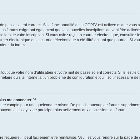
t de passe soient corrects. Si la fonctionnalité de la COPPA est activée et que vous 
ains forums exigeront également que les nouvelles inscriptions doivent être activée
te lors de votre inscription. Si vous aviez reçu un courrier électronique, consultez l
r électronique ou le courrier électronique a été filtré en tant que pourriel. Si vo
rateur du forum.
out que votre nom d’utilisateur et votre mot de passe soient corrects. Si tel est le
iétaire du site internet ait un problème de configuration et qu’il soit nécessaire de l
 plus me connecter ?!
votre compte pour une quelconque raison. De plus, beaucoup de forums suppriment pér
 nouveau et essayez de participer plus activement aux discussions du forum.
 récupéré, il peut facilement être réinitialisé. Veuillez vous rendre sur la page de