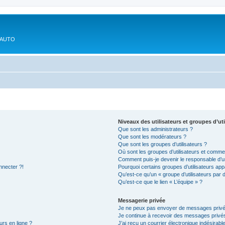
'AUTO
Niveaux des utilisateurs et groupes d’uti
Que sont les administrateurs ?
Que sont les modérateurs ?
Que sont les groupes d’utilisateurs ?
Où sont les groupes d’utilisateurs et commen
Comment puis-je devenir le responsable d’un
nnecter ?!
Pourquoi certains groupes d’utilisateurs app
Qu’est-ce qu’un « groupe d’utilisateurs par 
Qu’est-ce que le lien « L’équipe » ?
Messagerie privée
Je ne peux pas envoyer de messages privé
Je continue à recevoir des messages privés 
urs en ligne ?
J’ai reçu un courrier électronique indésirabl