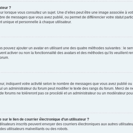
ateur ?
ur lorsque vous consultez un sujet. Une d’elles peut être une image associée à vo
mbre de messages que vous avez publié, ou permet de différencier votre statut parti
 unique et personnelle à chaque utilisateur.
ous pouvez ajouter un avatar en utilisant une des quatre méthodes suivantes : le serv
ent activer ou non la fonctionnalité des avatars et des méthodes qu’ils veuillent ren
forum.
ur, indiquent votre activité selon le nombre de messages que vous avez publié ou id
eul un administrateur du forum peut modifier le texte des rangs du forum. Merci de 
de forums ne toléreront pas ce procédé et un administrateur ou un modérateur pou
ur le lien de courrier électronique d’un utilisateur ?
s utilisateurs inscrits peuvent envoyer des courriers électroniques aux autres utili
es utilisateurs malveillants ou des robots.