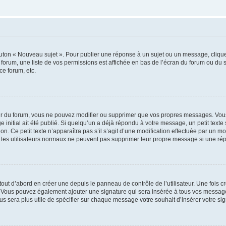
outon « Nouveau sujet ». Pour publier une réponse à un sujet ou un message, cliqu
 forum, une liste de vos permissions est affichée en bas de l’écran du forum ou du
ce forum, etc.
r du forum, vous ne pouvez modifier ou supprimer que vos propres messages. Vou
 initial ait été publié. Si quelqu’un a déjà répondu à votre message, un petit text
ion. Ce petit texte n’apparaîtra pas s’il s’agit d’une modification effectuée par un 
ue les utilisateurs normaux ne peuvent pas supprimer leur propre message si une ré
ut d’abord en créer une depuis le panneau de contrôle de l’utilisateur. Une fois c
ure. Vous pouvez également ajouter une signature qui sera insérée à tous vos mess
 vous sera plus utile de spécifier sur chaque message votre souhait d’insérer votre si