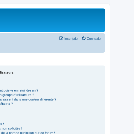
Inscription
Connexion
lisateurs
t puis-je en rejoindre un ?
 groupe d’utilisateurs ?
araissent dans une couleur différente ?
défaut » ?
s !
non sollicités !
e de la part de quelqu’un sur ce forum !