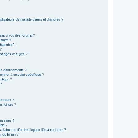
lisateurs de ma liste d’amis et d’ignorés ?
ans un ou des forums ?
sultat ?
blanche ?!
?
ssages et sujets ?
t les abonnements ?
onner à un sujet spécifique ?
ifique ?
 ?
ce forum ?
s jointes ?
cussions ?
ible ?
 d’abus ou d’ordres légaux liés à ce forum ?
r du forum ?