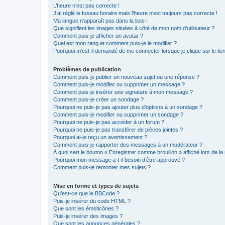
L’heure n’est pas correcte !
J’ai réglé le fuseau horaire mais l’heure n’est toujours pas correcte !
Ma langue n’apparaît pas dans la liste !
Que signifient les images situées à côté de mon nom d’utilisateur ?
Comment puis-je afficher un avatar ?
Quel est mon rang et comment puis-je le modifier ?
Pourquoi m’est-il demandé de me connecter lorsque je clique sur le lien 
Problèmes de publication
Comment puis-je publier un nouveau sujet ou une réponse ?
Comment puis-je modifier ou supprimer un message ?
Comment puis-je insérer une signature à mon message ?
Comment puis-je créer un sondage ?
Pourquoi ne puis-je pas ajouter plus d’options à un sondage ?
Comment puis-je modifier ou supprimer un sondage ?
Pourquoi ne puis-je pas accéder à un forum ?
Pourquoi ne puis-je pas transférer de pièces jointes ?
Pourquoi ai-je reçu un avertissement ?
Comment puis-je rapporter des messages à un modérateur ?
À quoi sert le bouton « Enregistrer comme brouillon » affiché lors de la 
Pourquoi mon message a-t-il besoin d’être approuvé ?
Comment puis-je remonter mes sujets ?
Mise en forme et types de sujets
Qu’est-ce que le BBCode ?
Puis-je insérer du code HTML ?
Que sont les émoticônes ?
Puis-je insérer des images ?
Que sont les annonces générales ?