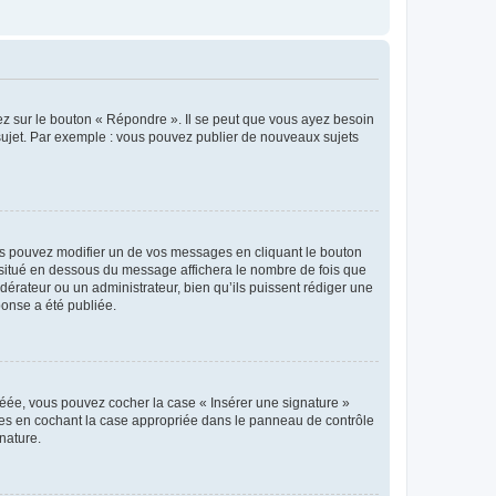
ez sur le bouton « Répondre ». Il se peut que vous ayez besoin
 sujet. Par exemple : vous pouvez publier de nouveaux sujets
s pouvez modifier un de vos messages en cliquant le bouton
e situé en dessous du message affichera le nombre de fois que
modérateur ou un administrateur, bien qu’ils puissent rédiger une
ponse a été publiée.
réée, vous pouvez cocher la case « Insérer une signature »
ages en cochant la case appropriée dans le panneau de contrôle
gnature.