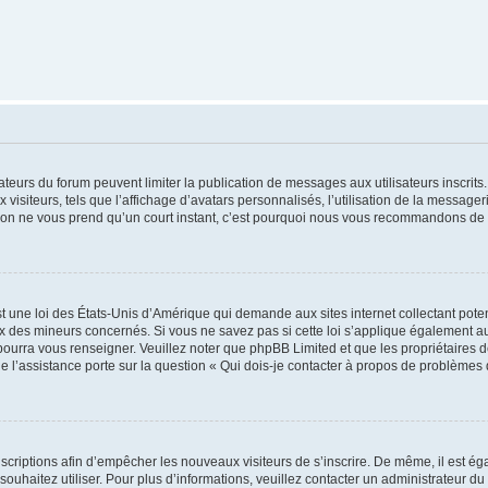
trateurs du forum peuvent limiter la publication de messages aux utilisateurs inscri
visiteurs, tels que l’affichage d’avatars personnalisés, l’utilisation de la messager
ription ne vous prend qu’un court instant, c’est pourquoi nous vous recommandons de l
t une loi des États-Unis d’Amérique qui demande aux sites internet collectant pot
 des mineurs concernés. Si vous ne savez pas si cette loi s’applique également au
 pourra vous renseigner. Veuillez noter que phpBB Limited et que les propriétaires
ue l’assistance porte sur la question « Qui dois-je contacter à propos de problèmes 
inscriptions afin d’empêcher les nouveaux visiteurs de s’inscrire. De même, il est é
s souhaitez utiliser. Pour plus d’informations, veuillez contacter un administrateur du