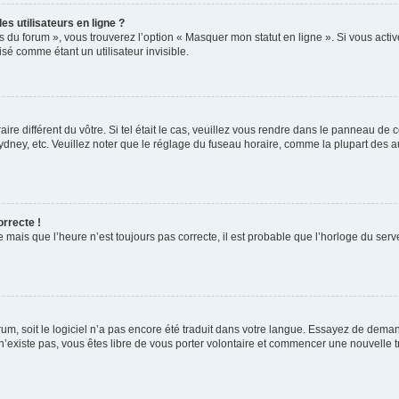
s utilisateurs en ligne ?
s du forum », vous trouverez l’option « Masquer mon statut en ligne ». Si vous activ
é comme étant un utilisateur invisible.
aire différent du vôtre. Si tel était le cas, veuillez vous rendre dans le panneau de co
ey, etc. Veuillez noter que le réglage du fuseau horaire, comme la plupart des autr
orrecte !
 mais que l’heure n’est toujours pas correcte, il est probable que l’horloge du serve
orum, soit le logiciel n’a pas encore été traduit dans votre langue. Essayez de deman
 n’existe pas, vous êtes libre de vous porter volontaire et commencer une nouvelle t